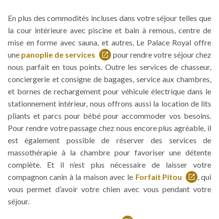
nouvelle
En plus des commodités incluses dans votre séjour telles que
fenêtre
la cour intérieure avec piscine et bain à remous, centre de
mise en forme avec sauna, et autres, Le Palace Royal offre
une
panoplie de services
pour rendre votre séjour chez
Ce
nous parfait en tous points. Outre les services de chasseur,
lien
conciergerie et consigne de bagages, service aux chambres,
s'ouvrira
et bornes de rechargement pour véhicule électrique dans le
dans
stationnement intérieur, nous offrons aussi la location de lits
une
pliants et parcs pour bébé pour accommoder vos besoins.
nouvelle
Pour rendre votre passage chez nous encore plus agréable, il
fenêtre
est également possible de réserver des services de
massothérapie à la chambre pour favoriser une détente
complète. Et il n’est plus nécessaire de laisser votre
compagnon canin à la maison avec le
Forfait Pitou
, qui
Ce
vous permet d’avoir votre chien avec vous pendant votre
lien
séjour.
s'ouvrira
dans