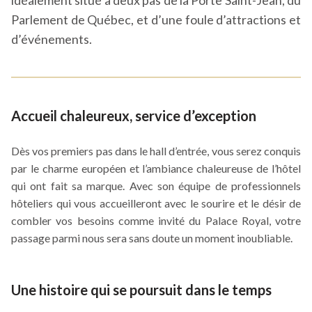
idéalement situé à deux pas de la Porte Saint-Jean, du
dans
Parlement de Québec, et d’une foule d’attractions et
une
d’événements.
nouvelle
fenêtre
Accueil chaleureux, service d’exception
Dès vos premiers pas dans le hall d’entrée, vous serez conquis
par le charme européen et l’ambiance chaleureuse de l’hôtel
qui ont fait sa marque. Avec son équipe de professionnels
hôteliers qui vous accueilleront avec le sourire et le désir de
combler vos besoins comme invité du Palace Royal, votre
passage parmi nous sera sans doute un moment inoubliable.
Une histoire qui se poursuit dans le temps