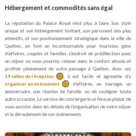
Hébergement et commodités sans égal
La réputation du Palace Royal n’est plus à faire. Son style
unique et son hébergement invitant, son personnel des plus
attentifs, et son positionnement stratégique dans la ville de
Québec, en font un incontournable pour touristes, gens
d’affaires, couples et familles. L’endroit de prédilection pour
un séjour où vous pourrez relaxer dans le confort absolu et
profiter pleinement de votre passage à Québec. Avec ses
19 salles de réception
, il est facile et agréable d’y
Ce
organiser un événement
d’affaires, un mariage, un
lien
Ce
anniversaire, une réunion de famille, ou de souligner toute
s'ouvrira
lien
autre occasion. Le service de conciergerie se fera un plaisir de
dans
s'ouvrira
vous assister dans les détails de l’organisation de votre séjour
une
dans
et le déroulement de vos événements.
nouvelle
une
fenêtre
nouvelle
fenêtre