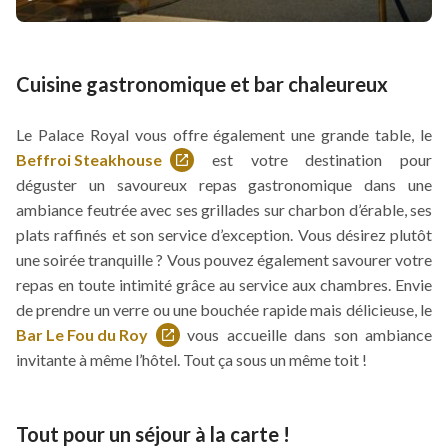
Cuisine gastronomique et bar chaleureux
Le Palace Royal vous offre également une grande table, le
Beffroi Steakhouse
est votre destination pour
Ce
déguster un savoureux repas gastronomique dans une
lien
ambiance feutrée avec ses grillades sur charbon d’érable, ses
s'ouvrira
plats raffinés et son service d’exception. Vous désirez plutôt
dans
une soirée tranquille ? Vous pouvez également savourer votre
une
repas en toute intimité grâce au service aux chambres. Envie
nouvelle
de prendre un verre ou une bouchée rapide mais délicieuse, le
fenêtre
Bar Le Fou du Roy
vous accueille dans son ambiance
Ce
invitante à même l’hôtel. Tout ça sous un même toit !
lien
s'ouvrira
dans
Tout pour un séjour à la carte !
une