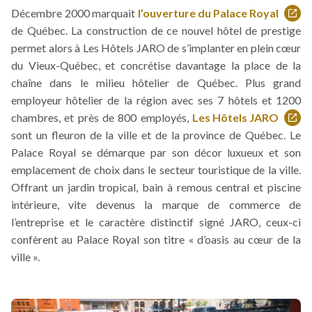
Décembre 2000 marquait
l’ouverture du Palace Royal
Ce
de Québec. La construction de ce nouvel hôtel de prestige
lien
permet alors à Les Hôtels JARO de s’implanter en plein cœur
s'ouvrira
du Vieux-Québec, et concrétise davantage la place de la
dans
chaîne dans le milieu hôtelier de Québec. Plus grand
une
employeur hôtelier de la région avec ses 7 hôtels et 1200
nouvelle
chambres, et près de 800 employés,
Les Hôtels JARO
fenêtre
Ce
sont un fleuron de la ville et de la province de Québec. Le
lien
Palace Royal se démarque par son décor luxueux et son
s'ouvrira
emplacement de choix dans le secteur touristique de la ville.
dans
Offrant un jardin tropical, bain à remous central et piscine
une
intérieure, vite devenus la marque de commerce de
nouvelle
l’entreprise et le caractère distinctif signé JARO, ceux-ci
fenêtre
confèrent au Palace Royal son titre « d’oasis au cœur de la
ville ».