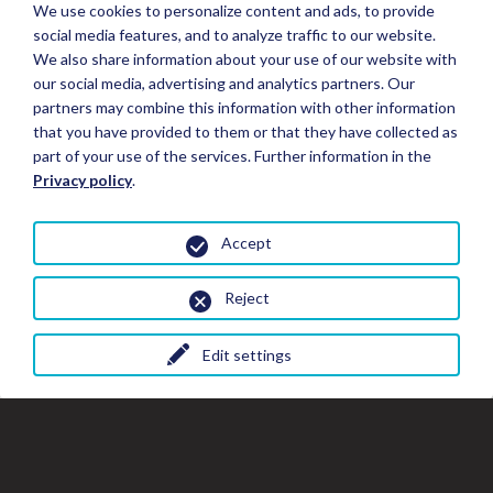
We use cookies to personalize content and ads, to provide
social media features, and to analyze traffic to our website.
We also share information about your use of our website with
our social media, advertising and analytics partners. Our
partners may combine this information with other information
that you have provided to them or that they have collected as
part of your use of the services. Further information in the
Privacy policy
.
Accept
Reject
Edit settings
Fermer
Fer
Fe
Réserver un séjour
la
la
fe
fenêtre