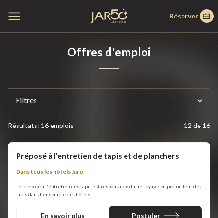
Passer
Passer
Accueil
Ouvrir
Réserver
au
au
le
menu
menu
contenu
principal
Offres d'emploi
Filtres
Résultats: 16 emplois
12 de 16
Préposé à l'entretien de tapis et de planchers
Dans tous les hôtels Jaro
Le préposé à l'entretien des tapis est responsable du nettoyage en profondeur des
tapis dans l'ensemble des hôtels.
En savoir plus
Postuler