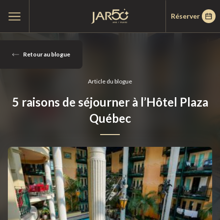
Passer
Passer
Accueil
Ouvrir
Réserver
au
au
le
menu
menu
contenu
principal
14
mai
Retour au blogue
2026
Created
Article du blogue
by
5 raisons de séjourner à l’Hôtel Plaza
Les
Hôtels
Québec
JARO