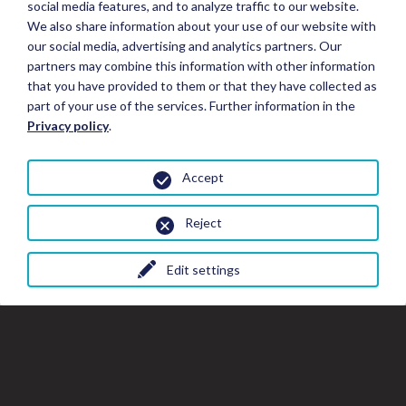
social media features, and to analyze traffic to our website.
We also share information about your use of our website with
our social media, advertising and analytics partners. Our
partners may combine this information with other information
that you have provided to them or that they have collected as
part of your use of the services. Further information in the
Privacy policy
.
Accept
Reject
Edit settings
Fermer
Fer
Fe
Réserver un séjour
la
la
fe
fenêtre
de
de
la