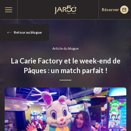
Passer
Passer
Accueil
Ouvrir
Réserver
au
au
le
menu
menu
contenu
principal
14
avril
Retour au blogue
2025
Article du blogue
La Carie Factory et le week-end de
Pâques : un match parfait !