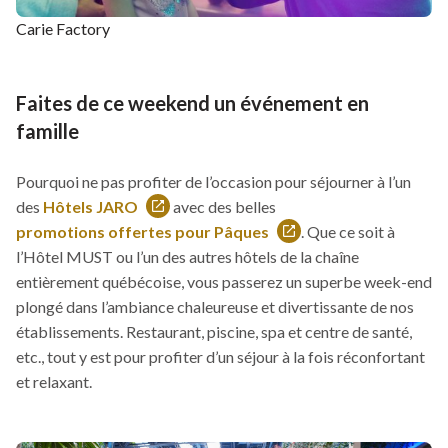
Carie Factory
Faites de ce weekend un événement en
famille
Pourquoi ne pas profiter de l’occasion pour séjourner à l’un
des
Hôtels JARO
avec des belles
Ce
promotions offertes pour Pâques
. Que ce soit à
Ce
lien
l’Hôtel MUST ou l’un des autres hôtels de la chaîne
lien
s'ouvrira
entièrement québécoise, vous passerez un superbe week-end
s'ouvrira
dans
plongé dans l’ambiance chaleureuse et divertissante de nos
dans
une
établissements. Restaurant, piscine, spa et centre de santé,
une
nouvelle
etc., tout y est pour profiter d’un séjour à la fois réconfortant
nouvelle
fenêtre
et relaxant.
fenêtre