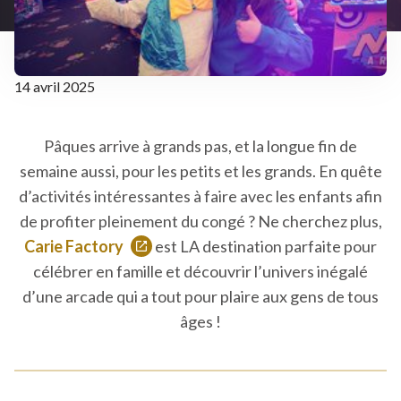
14 avril 2025
Pâques arrive à grands pas, et la longue fin de
semaine aussi, pour les petits et les grands. En quête
d’activités intéressantes à faire avec les enfants afin
de profiter pleinement du congé ? Ne cherchez plus,
Carie Factory
est LA destination parfaite pour
Ce
célébrer en famille et découvrir l’univers inégalé
lien
d’une arcade qui a tout pour plaire aux gens de tous
s'ouvrira
âges !
dans
une
nouvelle