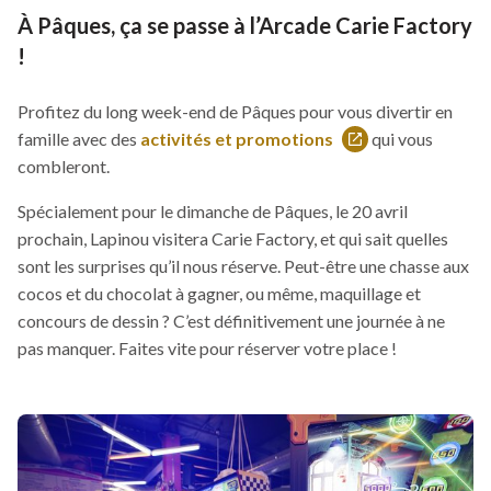
À Pâques, ça se passe à l’Arcade Carie Factory
!
Profitez du long week-end de Pâques pour vous divertir en
famille avec des
activités et promotions
qui vous
Ce
combleront.
lien
s'ouvrira
Spécialement pour le dimanche de Pâques, le 20 avril
dans
prochain, Lapinou visitera Carie Factory, et qui sait quelles
une
sont les surprises qu’il nous réserve. Peut-être une chasse aux
nouvelle
cocos et du chocolat à gagner, ou même, maquillage et
fenêtre
concours de dessin ? C’est définitivement une journée à ne
pas manquer. Faites vite pour réserver votre place !