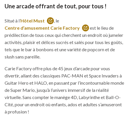
fenêtre
Une arcade offrant de tout, pour tous !
Situé à l’
Hôtel Must
, le
Ce
Centre d’amusement Carie Factory
est le lieu de
Ce
lien
prédilection de tous ceux qui cherchent un endroit où jumeler
lien
s'ouvrira
activités, plaisir et délices sucrés et salés pour tous les goûts,
s'ouvrira
dans
tels que le bar à bonbons et une variété de popcorn et de
dans
une
slush sans pareille.
une
nouvelle
nouvelle
fenêtre
Carie Factory offre plus de 45 jeux d’arcade pour vous
fenêtre
divertir, allant des classiques PAC-MAN et Space Invaders à
Guitar Hero et HALO, en passant par l’incontournable monde
de Super Mario, jusqu’à l’univers immersif de la réalité
virtuelle. Sans compter le manège 4D, Labyrinthe et Ball-O-
Cité, pour un endroit où enfants, ados et adultes s’amuseront
à profusion !