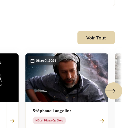
Voir Tout
08 août 2026
0
Tuile suiva
Stéphane Langelier
Jo
Hôtel Plaza Québec
Hô