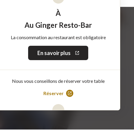
À
Au Ginger Resto-Bar
La consommation au restaurant est obligatoire
En savoir plus
Ce
lien
s'ouvrira
dans
une
Nous vous conseillons de réserver votre table
nouvelle
fenêtre
Réserver
Ce
lien
s'ouvrira
dans
une
nouvelle