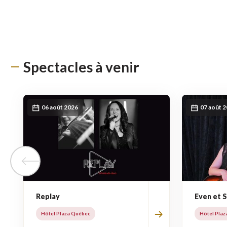
Spectacles à venir
06 août 2026
07 août 
Tuile précédente
Replay
Even et 
Hôtel Plaza Québec
Hôtel Plaz