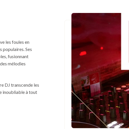
e les foules en
s populaires. Ses
es, fusionnant
e des mélodies
tre DJ transcende les
 inoubliable à tout