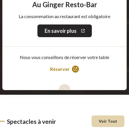
Au Ginger Resto-Bar
La consommation au restaurant est obligatoire
En savoir plus
Ce
lien
s'ouvrira
dans
une
Nous vous conseillons de réserver votre table
nouvelle
fenêtre
Réserver
Ce
lien
s'ouvrira
dans
une
nouvelle
fenêtre
Spectacles à venir
Voir Tout