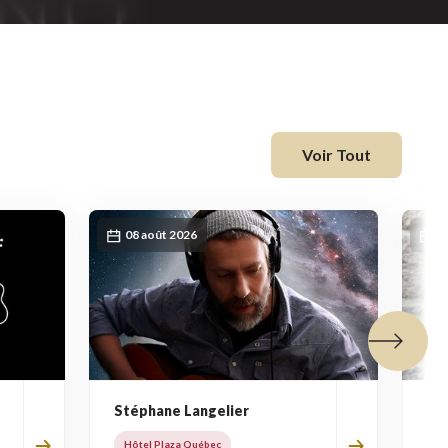
fenêtre
Voir Tout
08 août 2026
0
Tuile suiva
Stéphane Langelier
Jo
Hôtel Plaza Québec
Hô