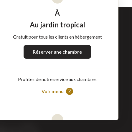
À
Au jardin tropical
Gratuit pour tous les clients en hébergement
Réserver une chambre
Profitez de notre service aux chambres
Voir menu
Ce
lien
s'ouvrira
dans
une
nouvelle