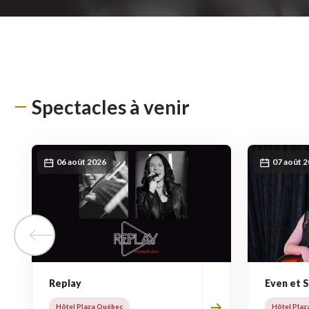
Spectacles à venir
06 août 2026
07 août 
Tuile précédente
Replay
Even et 
Hôtel Plaza Québec
Hôtel Plaz