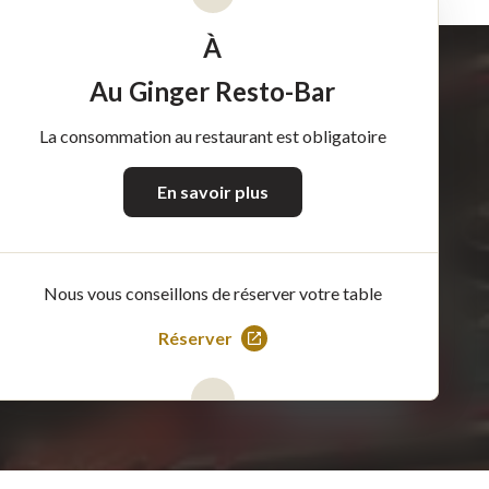
À
Au Ginger Resto-Bar
La consommation au restaurant est obligatoire
En savoir plus
Nous vous conseillons de réserver votre table
Réserver
Ce
lien
s'ouvrira
dans
une
nouvelle