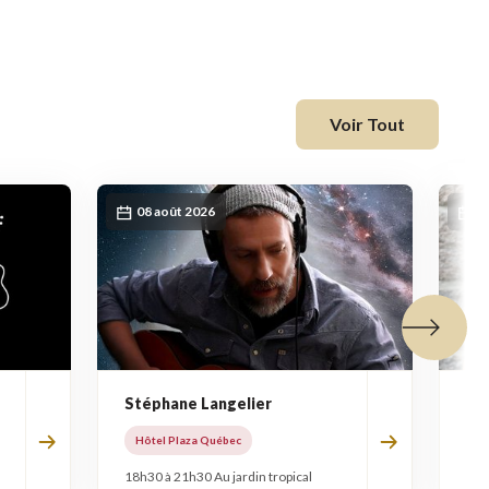
fenêtre
Voir Tout
08 août 2026
0
Tuile suiva
Stéphane Langelier
Jo
Hôtel Plaza Québec
Hô
18h30 à 21h30 Au jardin tropical
18h