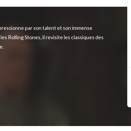
mpressionne par son talent et son immense
s Rolling Stones, il revisite les classiques des
e.