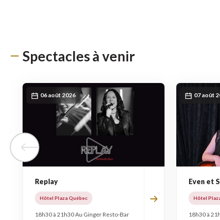
Spectacles à venir
06 août 2026
07 août 
Tuile précédente
Replay
Even et 
Hôtel Plaza Québec
Hôtel Plaz
18h30 à 21h30 Au Ginger Resto-Bar
18h30 à 21h