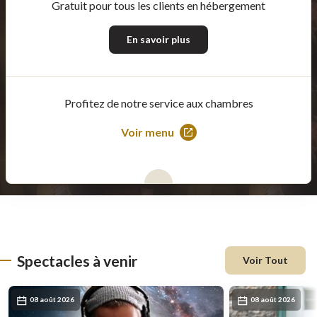
Gratuit pour tous les clients en hébergement
En savoir plus
Profitez de notre service aux chambres
Voir menu
Ce
lien
s'ouvrira
dans
une
nouvelle
fenêtre
Spectacles à venir
Voir Tout
08 août 2026
08 août 2026