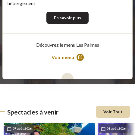
hébergement
En savoir plus
Découvrez le menu Les Palmes
Voir menu
Ce
lien
s'ouvrira
dans
une
nouvelle
fenêtre
Spectacles à venir
Voir Tout
07 août 2026
08 août 2026