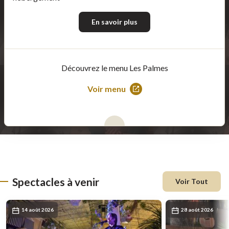
En savoir plus
Découvrez le menu Les Palmes
Voir menu
Ce
lien
s'ouvrira
dans
une
nouvelle
fenêtre
Spectacles à venir
Voir Tout
14 août 2026
28 août 2026