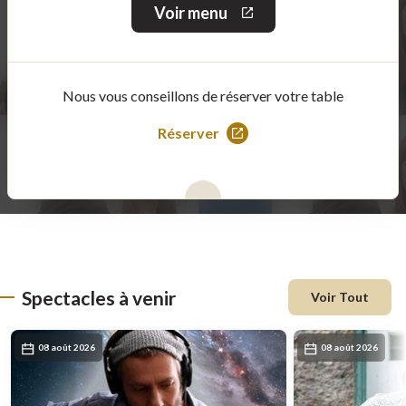
Voir menu
Ce
lien
s'ouvrira
dans
une
Nous vous conseillons de réserver votre table
nouvelle
fenêtre
Réserver
Ce
lien
s'ouvrira
dans
une
nouvelle
fenêtre
Spectacles à venir
Voir Tout
08 août 2026
08 août 2026