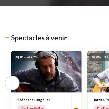
Spectacles à venir
08 août 2026
08 août 
Tuile précédente
Stéphane Langelier
Jordan Po
Hôtel Plaza Québec
Hôtel Plaz