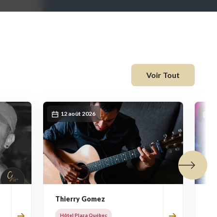
Voir Tout
12 août 2026
1
Tuile suiva
Thierry Gomez
Tw
Hôtel Plaza Québec
Hô