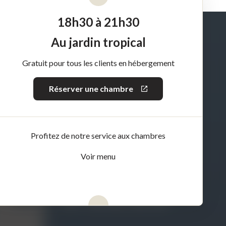
18h30 à 21h30
Au jardin tropical
Gratuit pour tous les clients en hébergement
Réserver une chambre
Ce
lien
s'ouvrira
dans
une
nouvelle
Profitez de notre service aux chambres
fenêtre
Voir menu