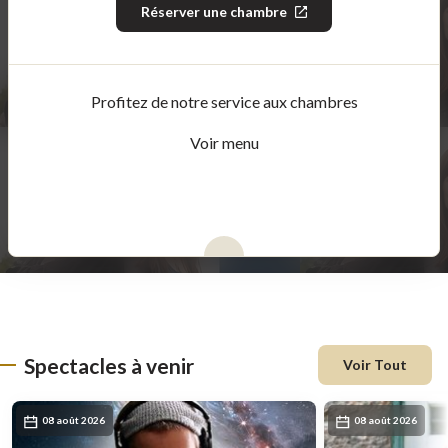
Réserver une chambre
Ce
lien
s'ouvrira
dans
une
nouvelle
Profitez de notre service aux chambres
fenêtre
Voir menu
Spectacles à venir
Voir Tout
08 août 2026
08 août 2026