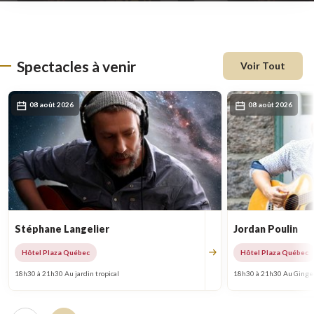
une
nouvelle
fenêtre
Spectacles à venir
Voir Tout
08 août 2026
08 août 2026
Stéphane Langelier
Jordan Poulin
Hôtel Plaza Québec
Hôtel Plaza Québec
18h30 à 21h30 Au jardin tropical
18h30 à 21h30 Au Ginge