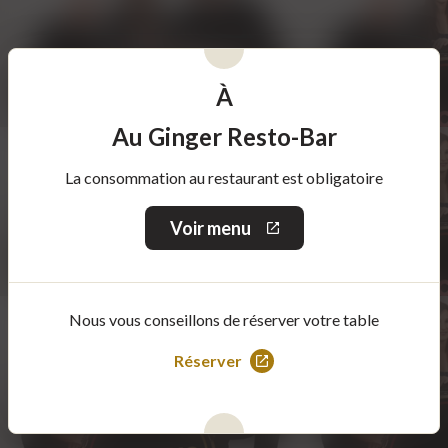
À
Au Ginger Resto-Bar
La consommation au restaurant est obligatoire
Voir menu
Ce
lien
s'ouvrira
dans
une
Nous vous conseillons de réserver votre table
nouvelle
fenêtre
Réserver
Ce
lien
s'ouvrira
dans