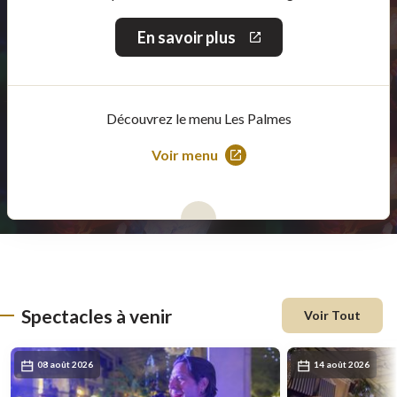
En savoir plus
Ce
lien
s'ouvrira
dans
une
Découvrez le menu Les Palmes
nouvelle
fenêtre
Voir menu
Ce
lien
s'ouvrira
dans
une
nouvelle
fenêtre
Spectacles à venir
Voir Tout
08 août 2026
14 août 2026