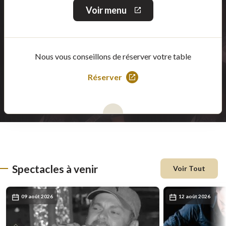
Voir menu
Ce
lien
s'ouvrira
dans
une
Nous vous conseillons de réserver votre table
nouvelle
fenêtre
Réserver
Ce
lien
s'ouvrira
dans
une
nouvelle
fenêtre
Spectacles à venir
Voir Tout
09 août 2026
12 août 2026