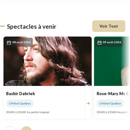
une
nouvelle
fenêtre
Spectacles à venir
Voir Tout
08 août 2026
09 août 2026
Bashir Dahrieh
Rose-Mary Mc 
L'Hôtel Québec
L'Hôtel Québec
20h00 à 22h00 Au jardin tropical
20h00 à 22h00 Au jardin 