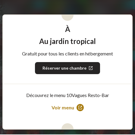
À
Au jardin tropical
Gratuit pour tous les clients en hébergement
Réserver une chambre
Ce
lien
s'ouvrira
dans
une
nouvelle
Découvrez le menu 10Vagues Resto-Bar
fenêtre
Voir menu
Ce
lien
s'ouvrira
dans