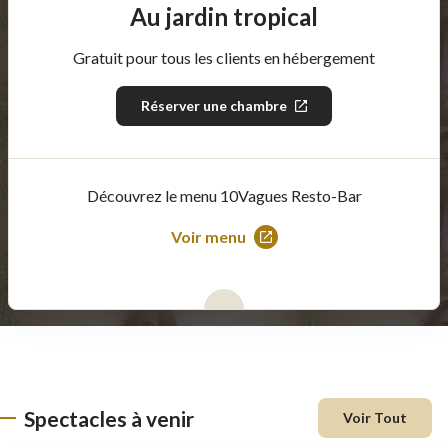
Au jardin tropical
Gratuit pour tous les clients en hébergement
Réserver une chambre
Ce
lien
s'ouvrira
dans
une
nouvelle
Découvrez le menu 10Vagues Resto-Bar
fenêtre
Voir menu
Ce
lien
s'ouvrira
dans
une
nouvelle
fenêtre
Spectacles à venir
Voir Tout