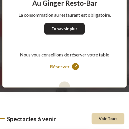
Au Ginger Resto-Bar
La consommation au restaurant est obligatoire.
En savoir plus
Nous vous conseillons de réserver votre table
Réserver
Ce
lien
s'ouvrira
dans
une
nouvelle
fenêtre
Spectacles à venir
Voir Tout