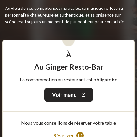
Au-delà de ses compétences musicales, sa musique reflète sa
personnalité chaleureuse et authentique, et sa présence sur
scène est toujours un moment de pur bonheur pour son public.
À
Au Ginger Resto-Bar
La consommation au restaurant est obligatoire
Voir menu
Ce
lien
s'ouvrira
dans
une
Nous vous conseillons de réserver votre table
nouvelle
fenêtre
Réserver