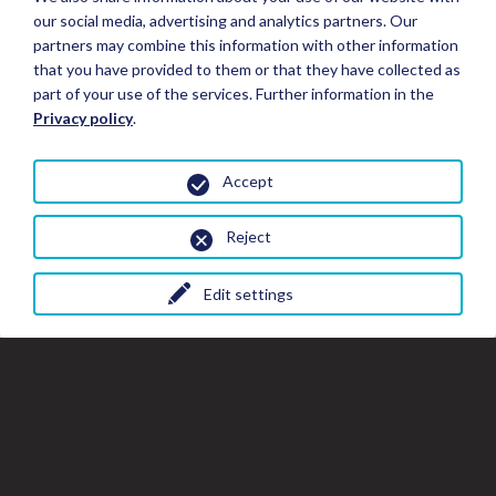
our social media, advertising and analytics partners. Our
partners may combine this information with other information
that you have provided to them or that they have collected as
part of your use of the services. Further information in the
Privacy policy
.
Accept
Reject
Edit settings
Fermer
Fer
Fe
Réserver un séjour
la
la
fe
fenêtre
de
de
la
Détails du séjour
gal
la
Toutes les photos