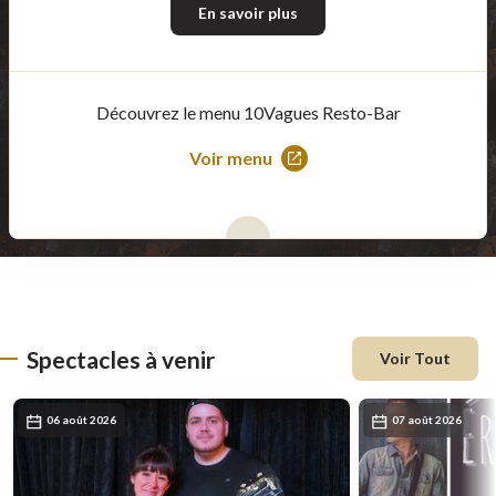
En savoir plus
Découvrez le menu 10Vagues Resto-Bar
Voir menu
Ce
lien
s'ouvrira
dans
une
nouvelle
fenêtre
Spectacles à venir
Voir Tout
06 août 2026
07 août 2026