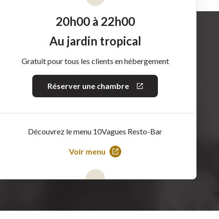
20h00 à 22h00
Au jardin tropical
Gratuit pour tous les clients en hébergement
Réserver une chambre
Ce
lien
s'ouvrira
dans
une
nouvelle
Découvrez le menu 10Vagues Resto-Bar
fenêtre
Voir menu
Ce
lien
s'ouvrira
dans
une
nouvelle