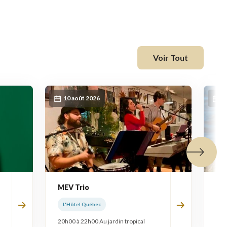
fenêtre
Voir Tout
10 août 2026
1
Tuile suiva
MEV Trio
Fr
L'Hôtel Québec
L'
20h00 à 22h00 Au jardin tropical
20h