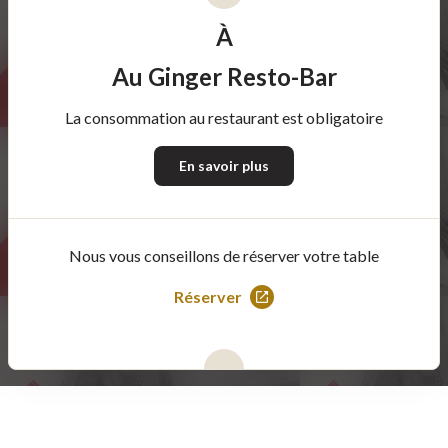
À
Au Ginger Resto-Bar
La consommation au restaurant est obligatoire
En savoir plus
Nous vous conseillons de réserver votre table
Réserver
Ce
lien
s'ouvrira
dans
une
nouvelle