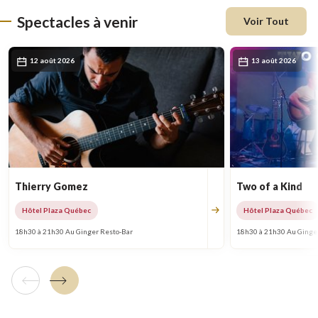
fenêtre
Spectacles à venir
Voir Tout
12 août 2026
13 août 2026
Thierry Gomez
Two of a Kind
Hôtel Plaza Québec
Hôtel Plaza Québec
18h30 à 21h30 Au Ginger Resto-Bar
18h30 à 21h30 Au Ginge
Tuile précédente
Tuile suivante