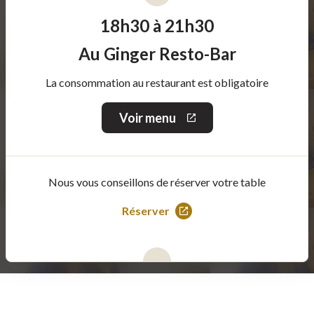
18h30 à 21h30
Au Ginger Resto-Bar
La consommation au restaurant est obligatoire
Voir menu
Ce
lien
s'ouvrira
dans
une
Nous vous conseillons de réserver votre table
nouvelle
fenêtre
Réserver
Ce
lien
s'ouvrira
dans
une
nouvelle