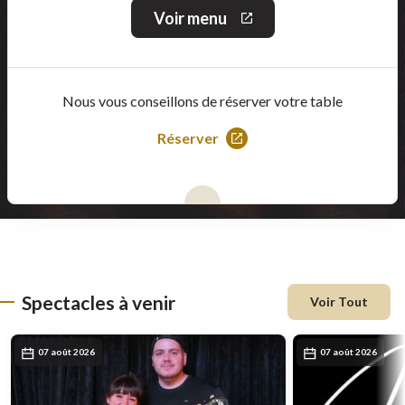
Voir menu
Ce
lien
s'ouvrira
dans
une
Nous vous conseillons de réserver votre table
nouvelle
fenêtre
Réserver
Ce
lien
s'ouvrira
dans
une
nouvelle
fenêtre
Spectacles à venir
Voir Tout
07 août 2026
07 août 2026