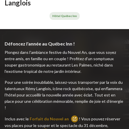
Langlois
Hôtel Québec Inn
Défoncez l'année au Québec Inn !
Plongez dans l'ambiance festive du Nouvel An, que vous soyez
entre amis, en famille ou en couple ! Profitez d'un somptueux
souper gastronomique au restaurant Les Palmes, niché dans
l'exotisme tropical de notre jardin intérieur.
Pour une soirée inoubliable, laissez-vous transporter par la voix du
talentueux Rémy Langlois, icône rock québécoise, qui enflammera
l'hôtel pour accueillir la nouvelle année avec éclat. Tout est en
place pour une célébration mémorable, remplie de joie et d’énergie
!
Inclus avec le
Forfait du Nouvel an
! Vous pouvez réserver
Ce
vos places pour le souper et le spectacle du 31 décembre,
lien