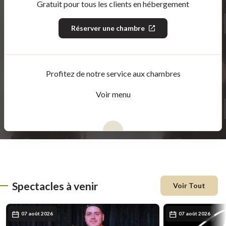
Gratuit pour tous les clients en hébergement
Réserver une chambre
Ce
lien
s'ouvrira
dans
une
nouvelle
Profitez de notre service aux chambres
fenêtre
Voir menu
Spectacles à venir
Voir Tout
07 août 2026
07 août 2026