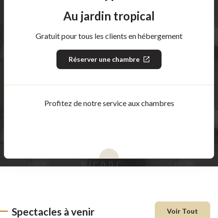
Au jardin tropical
Gratuit pour tous les clients en hébergement
Réserver une chambre
Ce
lien
s'ouvrira
dans
une
nouvelle
Profitez de notre service aux chambres
fenêtre
Spectacles à venir
Voir Tout