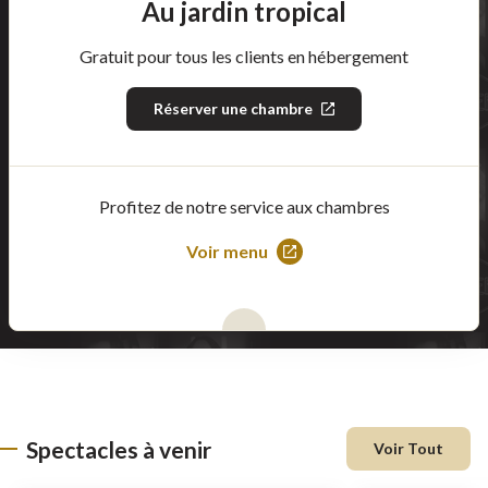
Au jardin tropical
Gratuit pour tous les clients en hébergement
Réserver une chambre
Ce
lien
s'ouvrira
dans
une
nouvelle
Profitez de notre service aux chambres
fenêtre
Voir menu
Ce
lien
s'ouvrira
dans
une
nouvelle
fenêtre
Spectacles à venir
Voir Tout