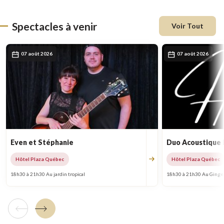
nouvelle
fenêtre
Spectacles à venir
Voir Tout
07 août 2026
07 août 2026
Even et Stéphanie
Duo Acoustique
Hôtel Plaza Québec
Hôtel Plaza Québec
18h30 à 21h30 Au jardin tropical
18h30 à 21h30 Au Ginge
Tuile précédente
Tuile suivante