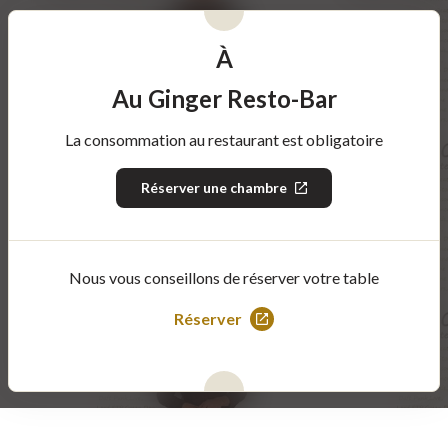
À
Au Ginger Resto-Bar
La consommation au restaurant est obligatoire
Réserver une chambre
Ce
lien
s'ouvrira
dans
une
nouvelle
Nous vous conseillons de réserver votre table
fenêtre
Réserver
Ce
lien
s'ouvrira
dans
une