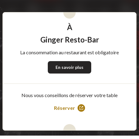
s'ouvrira
dans
une
nouvelle
À
fenêtre
Ginger Resto-Bar
La consommation au restaurant est obligatoire
En savoir plus
Nous vous conseillons de réserver votre table
Réserver
Ce
lien
s'ouvrira
dans