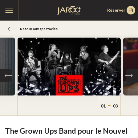
Passer
Passer
Accueil
Ouvrir
Réserver
au
au
le
menu
menu
contenu
principal
Retour aux spectacles
Tuile précédente
Tuile
01
03
The Grown Ups Band pour le Nouvel