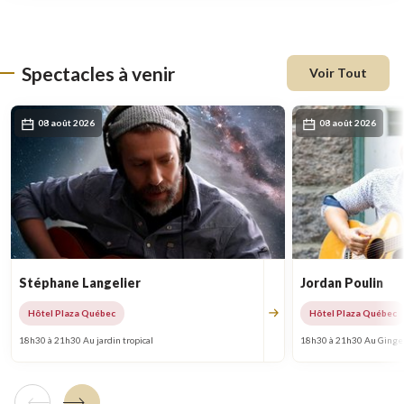
une
nouvelle
fenêtre
Spectacles à venir
Voir Tout
08 août 2026
08 août 2026
Stéphane Langelier
Jordan Poulin
Hôtel Plaza Québec
Hôtel Plaza Québec
18h30 à 21h30 Au jardin tropical
18h30 à 21h30 Au Ginge