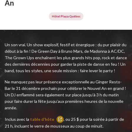
An
Hôtel Plaza Québec
Un son vrai. Un show explosif, festif et énergique : du pur plaisir du
début à la fin ! De Green Day à Bruno Mars, de Madonna à AC/DC,
The Grown Ups enchaînent les plus grands hits pop, rock et dance
des dernières décennies pour garder la piste de danse en feu ! Un
band, tous les styles, une seule mission : faire lever le party !
Ne manquez pas leur présence exceptionnelle au Ginger Resto-
Bar le 31 décembre prochain pour célébrer le Nouvel An en grand !
Un DJ enflammé sera également sur place jusqu’à 3 h du matin
pour faire durer la fête jusqu’aux premières heures de la nouvelle
année.
Inclus avec la
table d’hôte
, ou 25 $ pour la soirée à partir de
Ce
21 h, incluant le verre de mousseux au coup de minuit.
lien