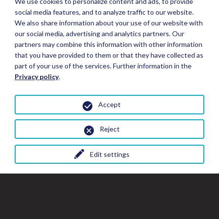
We use cookies to personalize content and ads, to provide
social media features, and to analyze traffic to our website.
We also share information about your use of our website with
our social media, advertising and analytics partners. Our
partners may combine this information with other information
that you have provided to them or that they have collected as
part of your use of the services. Further information in the
Privacy policy
.
Accept
Reject
Edit settings
Fermer
Fer
Fe
Réserver un séjour
la
la
fe
fenêtre
de