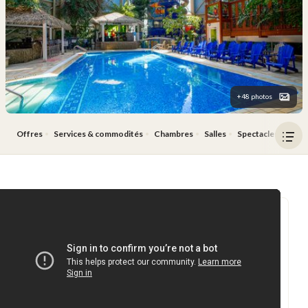
+48 photos
Offres
Services & commodités
Chambres
Salles
Spectacles
Acti
Ouv
le
men