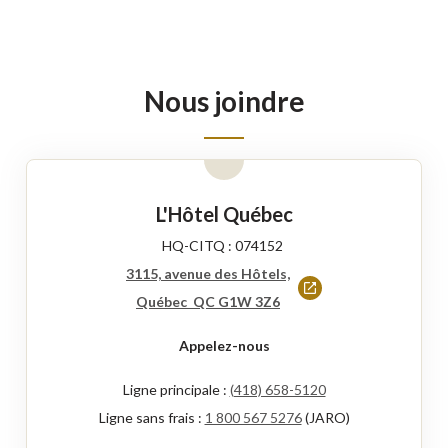
Nous joindre
L'Hôtel Québec
HQ-CITQ : 074152
3115, avenue des Hôtels,
Ce
Québec QC G1W 3Z6
lien
Appelez-nous
s'ouvrira
dans
Ligne principale :
(418) 658-5120
une
Ligne sans frais :
1 800 567 5276
(JARO)
nouvelle