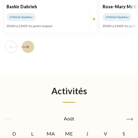
Bashir Dahrieh
Rose-Mary Mc 
L'Hôtel Québec
L'Hôtel Québec
20h00 à 22h00 Au jardin tropical
20h00 à 22h00 Au jardin 
Tuile précédente
Tuile suivante
Activités
Août
Mois
Moi
précédent
suiv
D
L
MA
ME
J
V
S