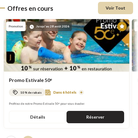
Offres en cours
Voir Tout
En
Promotion
Jusqu'au 28 août 2026
vede
Promo Estivale 50ᵉ
Dans 6 hôtels
10 % de rabais
En
savoir
plus
Profitez de notre Promo Estivale 50ᵉ pour vous évader.
Détails
Réserver