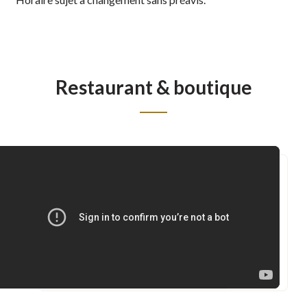
(supervision et présence parentale obligatoires en tout
temps)
8h30 - 21h00
Salle de jeux, bacs à sable, vernis à ongles et tattoos
Restaurant & boutique
temporaires
9h00 - 23h00
Ouverture de la piscine, du bain à remous et des jeux d’eau
9h00 - 23h00
Ping-pong sur la terrasse (3e étage raquettes au restaurant)
9h00 - 11h00
Maquillage de fantaisie
9h15 - 11h45
Bricolage