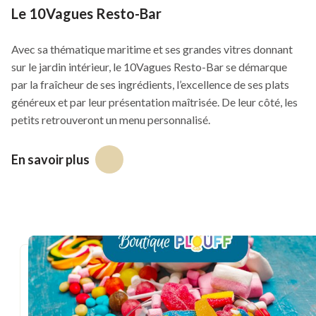
Le 10Vagues Resto-Bar
13h30 - 15h30
Jeux de société GÉANTS
Avec sa thématique maritime et ses grandes vitres donnant
sur le jardin intérieur, le 10Vagues Resto-Bar se démarque
16h00 - 18h00
par la fraîcheur de ses ingrédients, l’excellence de ses plats
Fiesta musicale avec Winston (piscine)
généreux et par leur présentation maîtrisée. De leur côté, les
petits retrouveront un menu personnalisé.
16h30 - 20h30
Jeux vidéo Mario Kart, Mario Party Jamboree et Just Dance
En savoir plus
Ce
lien
17h30 - 20h00
s'ouvrira
Bricolage
dans
19h00 - 20h30
une
Disco-Balloune-Party avec Mr. Petit
nouvelle
fenêtre
20h00 - 22h00
Louis Dionne et fils, chansonniers à la piscine