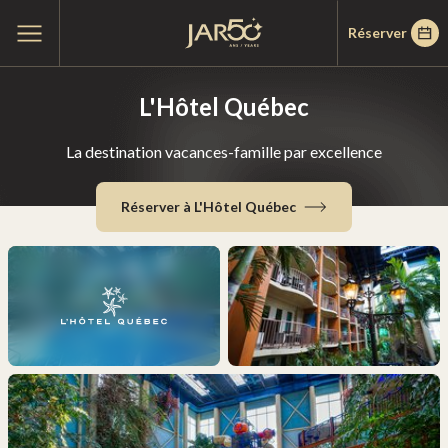
Passer
Passer
Accueil
Ouvrir
Réserver
au
au
le
menu
menu
contenu
principal
L'Hôtel Québec
La destination vacances-famille par excellence
Réserver à L'Hôtel Québec