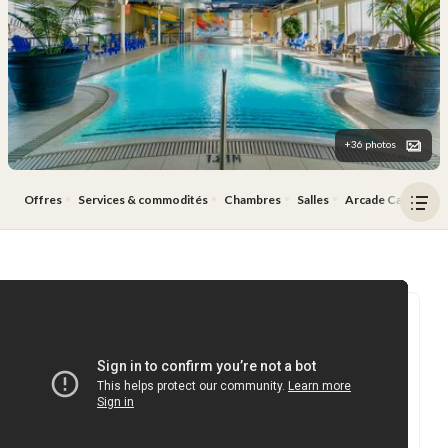
+36 photos
Offres
Services & commodités
Chambres
Salles
Arcade Carie Fact
Ouv
le
men