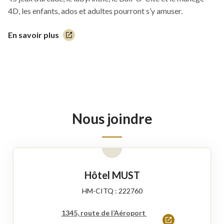
4D, les enfants, ados et adultes pourront s’y amuser.
En savoir plus
Ce
lien
s'ouvrira
dans
une
nouvelle
fenêtre
Nous joindre
Hôtel MUST
HM-CITQ : 222760
1345, route de l’Aéroport