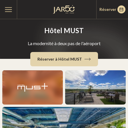
Passer
Passer
Accueil
Ouvrir
Réserver
au
au
le
menu
menu
contenu
principal
Hôtel MUST
La modernité à deux pas de l'aéroport
Réserver à Hôtel MUST