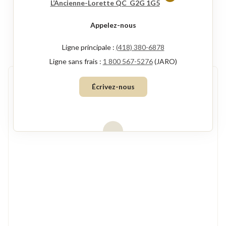
Ce
L’Ancienne-Lorette QC G2G 1G5
lien
Appelez-nous
s'ouvrira
dans
Ligne principale :
(418) 380-6878
une
Ligne sans frais :
1 800 567-5276
(JARO)
nouvelle
Écrivez-nous
fenêtre