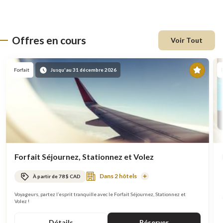
Offres en cours
Voir Tout
En
Forfait
Jusqu'au 31 décembre 2026
vede
Forfait Séjournez, Stationnez et Volez
Dans 2 hôtels
À partir de 78 $ CAD
En
savoir
plus
Voyageurs, partez l’esprit tranquille avec le Forfait Séjournez, Stationnez et
Volez !
Détails
Réserver