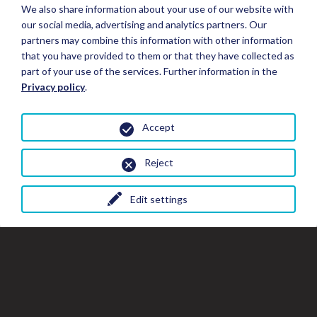
We also share information about your use of our website with
our social media, advertising and analytics partners. Our
partners may combine this information with other information
that you have provided to them or that they have collected as
part of your use of the services. Further information in the
Privacy policy
.
Accept
Reject
Edit settings
Fermer
Fer
Fe
Réserver un séjour
la
la
fe
fenêtre
de
de
la
Détails du séjour
gal
la