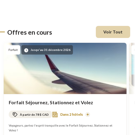
Offres en cours
Voir Tout
En
Forfait
Jusqu'au 31 décembre 2026
vedette
Forfait Séjournez, Stationnez et Volez
Dans 2 hôtels
À partir de 78 $ CAD
En
savoir
plus
Voyageurs, partez l’esprit tranquille avec le Forfait Séjournez, Stationnez et
Volez !