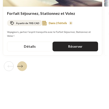
Forfait Séjournez, Stationnez et Volez
Dans 2 hôtels
À partir de 78 $ CAD
En
savoir
plus
Voyageurs, partez l’esprit tranquille avec le Forfait Séjournez, Stationnez et
Volez !
Détails
Réserver
Tuile précédente
Tuile suivante