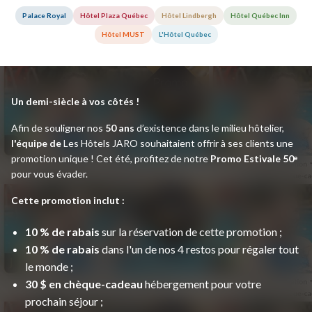
Palace Royal
Hôtel Plaza Québec
Hôtel Lindbergh
Hôtel Québec Inn
Hôtel MUST
L'Hôtel Québec
Un demi-siècle à vos côtés !
Afin de souligner nos
50 ans
d’existence dans le milieu hôtelier,
l'équipe de
Les Hôtels JARO souhaitaient offrir à ses clients une
promotion unique ! Cet été, profitez de notre
Promo Estivale 50ᵉ
pour vous évader.
Cette promotion inclut :
10 % de rabais
sur la réservation de cette promotion ;
10 % de rabais
dans
l'
un de nos 4 restos pour régaler tout
le monde ;
30 $ en chèque-cadeau
hébergement pour votre
prochain séjour ;