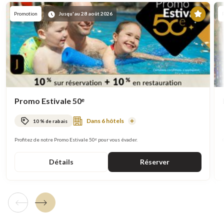
En
Promotion
Jusqu'au 28 août 2026
vede
Promo Estivale 50ᵉ
Dans 6 hôtels
10 % de rabais
En
savoir
plus
Profitez de notre Promo Estivale 50ᵉ pour vous évader.
Détails
Réserver
Tuile précédente
Tuile suivante