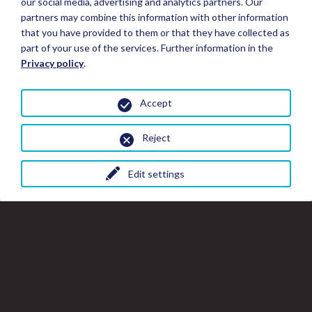
our social media, advertising and analytics partners. Our
partners may combine this information with other information
that you have provided to them or that they have collected as
part of your use of the services. Further information in the
Privacy policy
.
Accept
Reject
Edit settings
Fermer
Fer
Fe
Réserver un séjour
la
la
fe
fenêtre
de
de
la
Détails du séjour
gal
la
Toutes les photos
galerie
Hôtels*