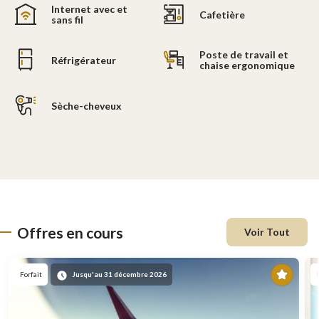
Internet avec et
Cafetière
sans fil
Poste de travail et
Réfrigérateur
chaise ergonomique
Sèche-cheveux
Offres en cours
Voir Tout
En
Forfait
Jusqu'au 31 décembre 2026
vede