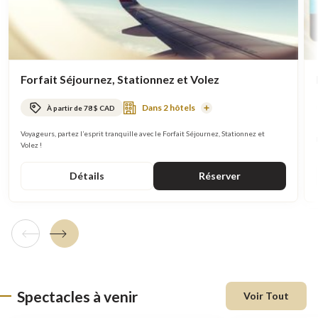
Forfait Séjournez, Stationnez et Volez
Dans 2 hôtels
À partir de 78 $ CAD
En
savoir
plus
Voyageurs, partez l’esprit tranquille avec le Forfait Séjournez, Stationnez et
Volez !
Détails
Réserver
Tuile précédente
Tuile suivante
Spectacles à venir
Voir Tout