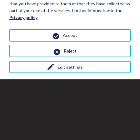
that you have provided to them or that they have collected as
part of your use of the services. Further information in the
Privacy policy
.
Accept
Reject
Edit settings
Fermer
Fer
Fe
Réserver un séjour
la
la
fe
fenêtre
de
de
la
Détails du séjour
gal
la
Toutes les photos
galerie
Hôtels*