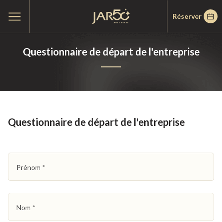
Passer
Passer
Accueil
Ouvrir
Réserver
au
au
le
menu
menu
contenu
principal
Questionnaire de départ de l'entreprise
Questionnaire de départ de l'entreprise
Prénom
*
Nom
*