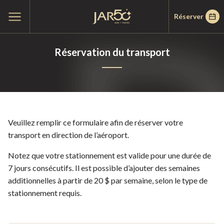
Passer
Passer
Accueil
Ouvrir
Réserver
au
au
le
menu
menu
contenu
principal
Réservation du transport
Veuillez remplir ce formulaire afin de réserver votre
transport en direction de l’aéroport.
Notez que votre stationnement est valide pour une durée de
7 jours consécutifs. Il est possible d’ajouter des semaines
additionnelles à partir de 20 $ par semaine, selon le type de
stationnement requis.