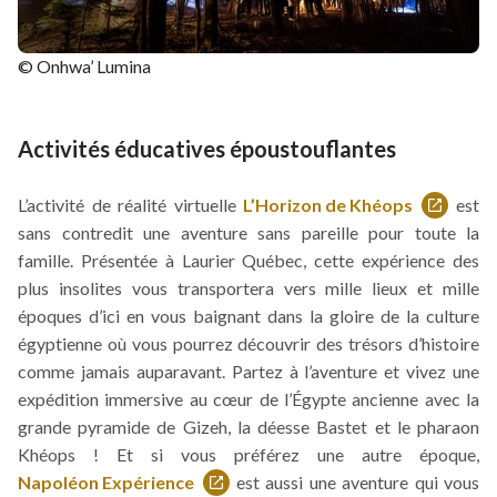
© Onhwa’ Lumina
Activités éducatives époustouflantes
L’activité de réalité virtuelle
L’Horizon de Khéops
est
Ce
sans contredit une aventure sans pareille pour toute la
lien
famille. Présentée à Laurier Québec, cette expérience des
s'ouvrira
plus insolites vous transportera vers mille lieux et mille
dans
époques d’ici en vous baignant dans la gloire de la culture
une
égyptienne où vous pourrez découvrir des trésors d’histoire
nouvelle
comme jamais auparavant. Partez à l’aventure et vivez une
fenêtre
expédition immersive au cœur de l’Égypte ancienne avec la
grande pyramide de Gizeh, la déesse Bastet et le pharaon
Khéops ! Et si vous préférez une autre époque,
Napoléon Expérience
est aussi une aventure qui vous
Ce