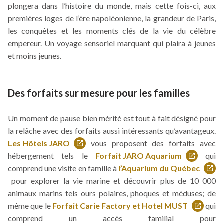
plongera dans l’histoire du monde, mais cette fois-ci, aux
lien
premières loges de l’ère napoléonienne, la grandeur de Paris,
s'ouvrira
les conquêtes et les moments clés de la vie du célèbre
dans
empereur. Un voyage sensoriel marquant qui plaira à jeunes
une
et moins jeunes.
nouvelle
fenêtre
Des forfaits sur mesure pour les familles
Un moment de pause bien mérité est tout à fait désigné pour
la relâche avec des forfaits aussi intéressants qu’avantageux.
Les Hôtels JARO
vous proposent des forfaits avec
Ce
hébergement tels le
Forfait JARO Aquarium
qui
lien
Ce
comprend une visite en famille à
l’Aquarium du Québec
s'ouvrira
lien
Ce
pour explorer la vie marine et découvrir plus de 10 000
dans
s'ouvrira
lien
animaux marins tels ours polaires, phoques et méduses; de
une
dans
s'ouvrira
même que le
Forfait Carie Factory et Hotel MUST
qui
nouvelle
Ce
une
dans
comprend un accès familial pour
fenêtre
lien
nouvelle
une