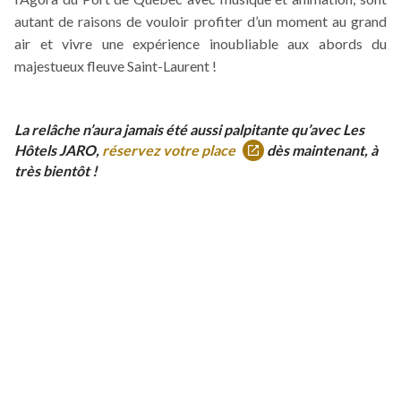
s'ouvrira
lien
dans
autant de raisons de vouloir profiter d’un moment au grand
dans
s'ouvrira
une
air et vivre une expérience inoubliable aux abords du
une
dans
nouvelle
majestueux fleuve Saint-Laurent !
nouvelle
une
fenêtre
fenêtre
nouvelle
fenêtre
La relâche n’aura jamais été aussi palpitante qu’avec Les
Hôtels JARO,
réservez votre place
dès maintenant, à
Ce
très bientôt !
lien
s'ouvrira
dans
une
nouvelle
fenêtre