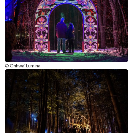
© Onhwa’ Lumina