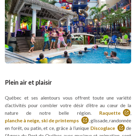
Plein air et plaisir
Québec et ses alentours vous offrent toute une variété
d’activités pour combler votre désir d’être au cœur de la
nature de notre belle région.
Raquette
,
Ce
planche à neige, ski de printemps
, glissade, randonnée
Ce
lien
en forêt, ou patin, et ce, grâce à l’unique
Discoglace
de
lien
Ce
s'ouvrira
l’Agora du Port de Québec avec musique et animation, sont