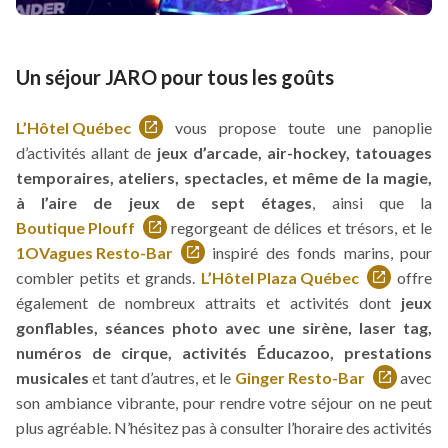
Un séjour JARO pour tous les goûts
L’Hôtel Québec
vous propose toute une panoplie
Ce
d’activités allant de
jeux d’arcade, air-hockey, tatouages
lien
temporaires, ateliers, spectacles, et même de la magie,
s'ouvrira
à l’aire de jeux de sept étages
, ainsi que la
dans
Boutique Plouff
regorgeant de délices et trésors, et le
une
Ce
1OVagues Resto-Bar
inspiré des fonds marins, pour
nouvelle
lien
Ce
combler petits et grands.
L’Hôtel Plaza Québec
offre
fenêtre
s'ouvrira
lien
Ce
également de nombreux attraits et activités dont
jeux
dans
s'ouvrira
lien
gonflables, séances photo avec une sirène, laser tag,
une
dans
s'ouvrira
numéros de cirque, activités Éducazoo, prestations
nouvelle
une
dans
musicales
et tant d’autres, et le
Ginger Resto-Bar
avec
fenêtre
nouvelle
une
Ce
son ambiance vibrante, pour rendre votre séjour on ne peut
fenêtre
nouvelle
lien
plus agréable. N’hésitez pas à consulter l’horaire des activités
fenêtre
s'ouvrira