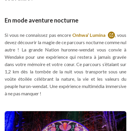
En mode aventure nocturne
Si vous ne connaissez pas encore
Onhwa’ Lumina
, vous
Ce
devez découvrir la magie de ce parcours nocturne comme nul
lien
autre ! La grande Nation huronne-wendat vous convie à
s'ouvrira
Wendake pour une expérience qui restera à jamais gravée
dans
dans votre mémoire et votre cœur. Ce parcours s’étalant sur
une
1,2 km dès la tombée de la nuit vous transporte sous une
nouvelle
voûte étoilée célébrant la nature, la vie et les valeurs du
fenêtre
peuple huron-wendat. Une expérience multimédia immersive
à ne pas manquer !