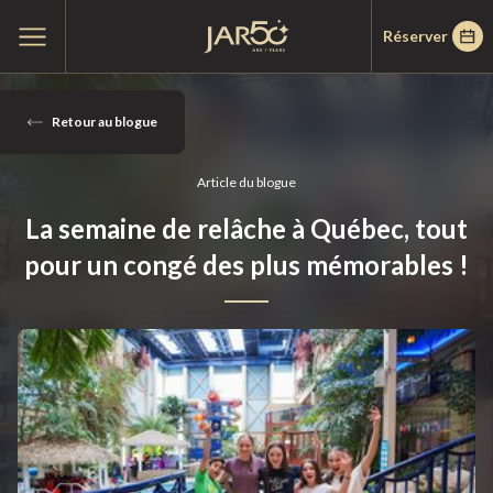
Passer
Passer
Accueil
Ouvrir
Réserver
au
au
le
menu
menu
contenu
principal
25
février
Retour au blogue
2026
Article du blogue
La semaine de relâche à Québec, tout
pour un congé des plus mémorables !