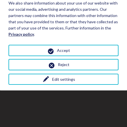
We also share information about your use of our website with
our social media, advertising and analytics partners. Our
partners may combine this information with other information
that you have provided to them or that they have collected as
part of your use of the services. Further information in the
Privacy policy
.
Accept
Reject
Edit settings
Fermer
Fer
Fe
Réserver un séjour
la
la
fe
fenêtre
de
de
la
Détails du séjour
gal
la