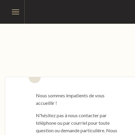
Passer
Passer
au
Ouvrir
au
le
menu
contenu
menu
principal
Nous sommes impatients de vous
accueillir !
N'hésitez pas à nous contacter par
téléphone ou par courriel pour toute
question ou demande particulière. Nous