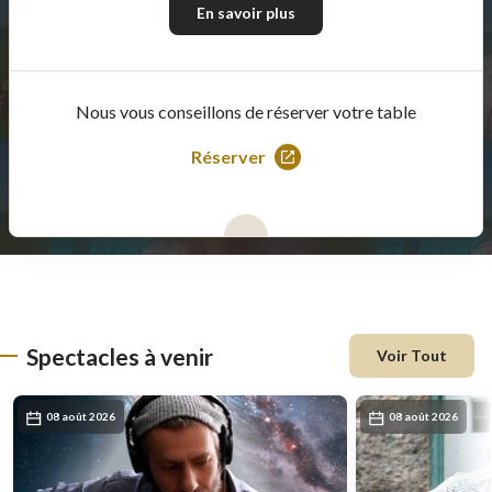
En savoir plus
Nous vous conseillons de réserver votre table
Réserver
Ce
lien
s'ouvrira
dans
une
nouvelle
fenêtre
Spectacles à venir
Voir Tout
08 août 2026
08 août 2026