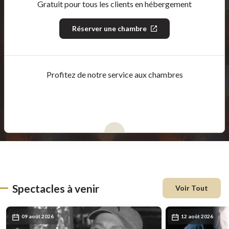
Gratuit pour tous les clients en hébergement
Réserver une chambre
Ce
lien
s'ouvrira
dans
une
nouvelle
Profitez de notre service aux chambres
fenêtre
Spectacles à venir
Voir Tout
09 août 2026
12 août 2026