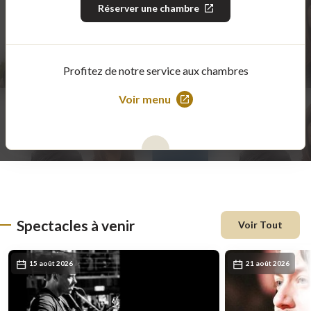
Réserver une chambre
Ce
lien
s'ouvrira
dans
une
nouvelle
Profitez de notre service aux chambres
fenêtre
Voir menu
Ce
lien
s'ouvrira
dans
une
nouvelle
fenêtre
Spectacles à venir
Voir Tout
15 août 2026
21 août 2026