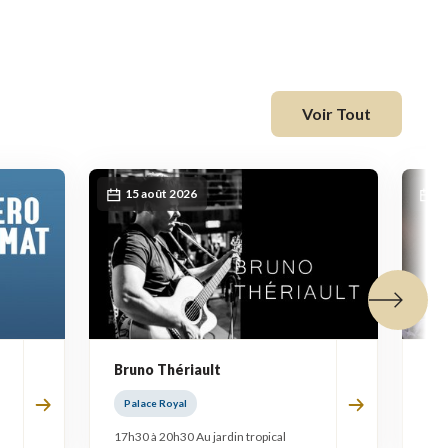
fenêtre
Voir Tout
15 août 2026
2
Tuile suiva
Bruno Thériault
Ba
Palace Royal
Pa
17h30 à 20h30 Au jardin tropical
17h