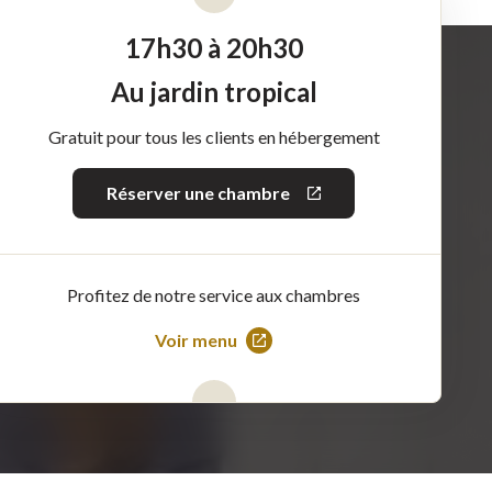
17h30 à 20h30
Au jardin tropical
Gratuit pour tous les clients en hébergement
Réserver une chambre
Ce
lien
s'ouvrira
dans
une
nouvelle
Profitez de notre service aux chambres
fenêtre
Voir menu
Ce
lien
s'ouvrira
dans
une
nouvelle