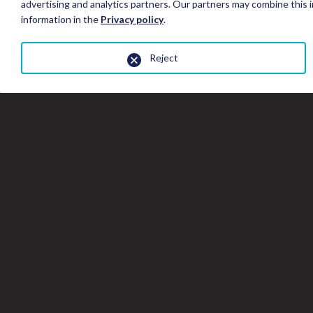
advertising and analytics partners. Our partners may combine this i
information in the
Privacy policy
.
Reject
Fermer
la
fenêtre
de
la
galerie