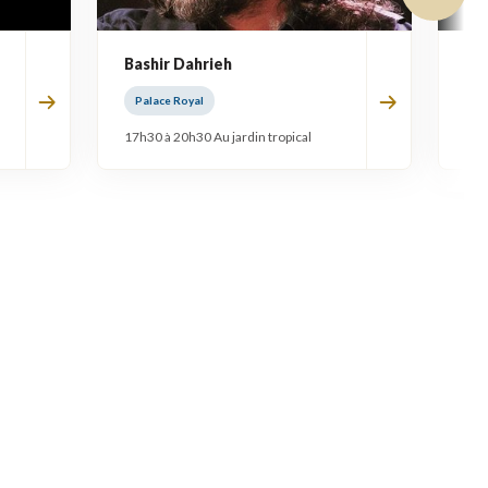
Bashir Dahrieh
Ha
Palace Royal
Pa
17h30 à 20h30 Au jardin tropical
17h