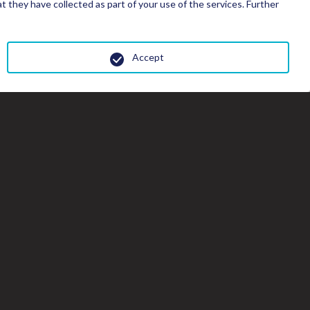
 they have collected as part of your use of the services. Further
Accept
Fe
la
fe
de
la
gal