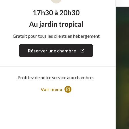
17h30 à 20h30
Au jardin tropical
Gratuit pour tous les clients en hébergement
Réserver une chambre
Ce
lien
s'ouvrira
dans
une
nouvelle
Profitez de notre service aux chambres
fenêtre
Voir menu
Ce
lien
s'ouvrira
dans
une
nouvelle