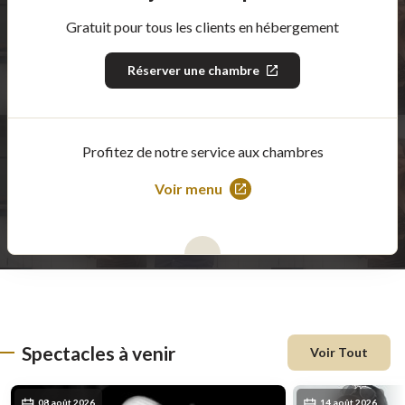
Gratuit pour tous les clients en hébergement
Réserver une chambre
Ce
lien
s'ouvrira
dans
une
nouvelle
Profitez de notre service aux chambres
fenêtre
Voir menu
Ce
lien
s'ouvrira
dans
une
nouvelle
fenêtre
Spectacles à venir
Voir Tout
08 août 2026
14 août 2026