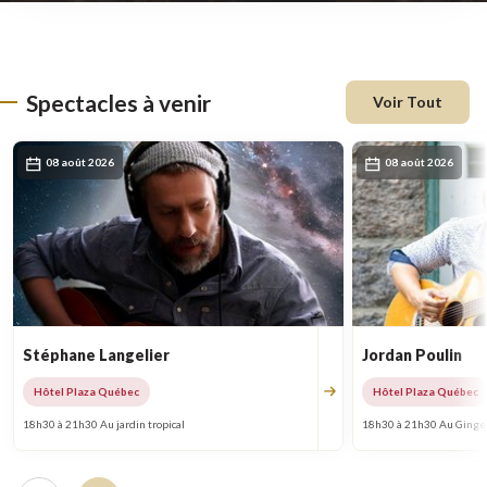
une
nouvelle
fenêtre
Spectacles à venir
Voir Tout
08 août 2026
08 août 2026
Stéphane Langelier
Jordan Poulin
Hôtel Plaza Québec
Hôtel Plaza Québec
18h30 à 21h30 Au jardin tropical
18h30 à 21h30 Au Ginge