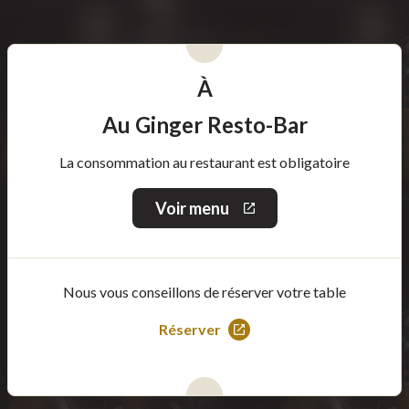
À
Au Ginger Resto-Bar
La consommation au restaurant est obligatoire
Voir menu
Ce
lien
s'ouvrira
dans
une
Nous vous conseillons de réserver votre table
nouvelle
fenêtre
Réserver
Ce
lien
s'ouvrira
dans